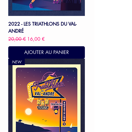
2022 - LES TRIATHLONS DU VAL-
ANDRÉ
Prix original
Prix promotionnel
20,00 €
16,00 €
AJOUTER AU PANIER
NEW