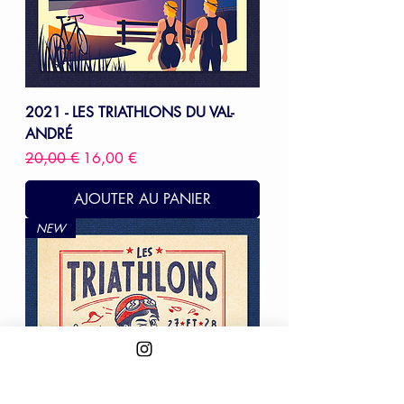
2021 - LES TRIATHLONS DU VAL-
ANDRÉ
Prix original
Prix promotionnel
20,00 €
16,00 €
AJOUTER AU PANIER
NEW